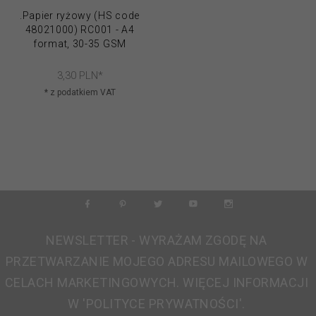
.Papier ryżowy (HS code
48021000) RC001 - A4
format, 30-35 GSM
3,
30
PLN*
* z podatkiem VAT
NEWSLETTER - WYRAŻAM ZGODĘ NA
PRZETWARZANIE MOJEGO ADRESU MAILOWEGO W
CELACH MARKETINGOWYCH. WIĘCEJ INFORMACJI
W 'POLITYCE PRYWATNOŚCI'.