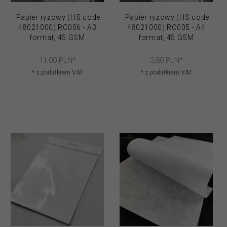
.Papier ryżowy (HS code
.Papier ryżowy (HS code
48021000) RC006 - A3
48021000) RC005 - A4
format, 45 GSM
format, 45 GSM
11,
00
PLN*
3,
80
PLN*
* z podatkiem VAT
* z podatkiem VAT