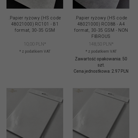
.Papier ryżowy (HS code
.Papier ryżowy (HS code
48021000) RC101 - B1
48021000) RC088 - A4
format, 30-35 GSM
format, 30-35 GSM - NON
FIBROUS
10,
00
PLN*
148,
50
PLN*
* z podatkiem VAT
* z podatkiem VAT
Zawartość opakowania: 50
szt.
Cena jednostkowa: 2.97 PLN