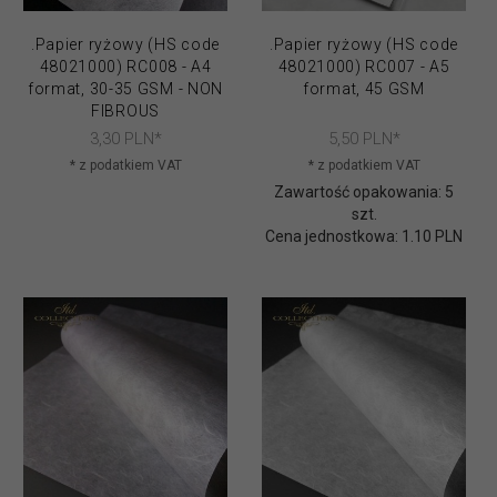
.Papier ryżowy (HS code
.Papier ryżowy (HS code
48021000) RC008 - A4
48021000) RC007 - A5
format, 30-35 GSM - NON
format, 45 GSM
FIBROUS
3,
30
PLN*
5,
50
PLN*
* z podatkiem VAT
* z podatkiem VAT
Zawartość opakowania: 5
szt.
Cena jednostkowa: 1.10 PLN