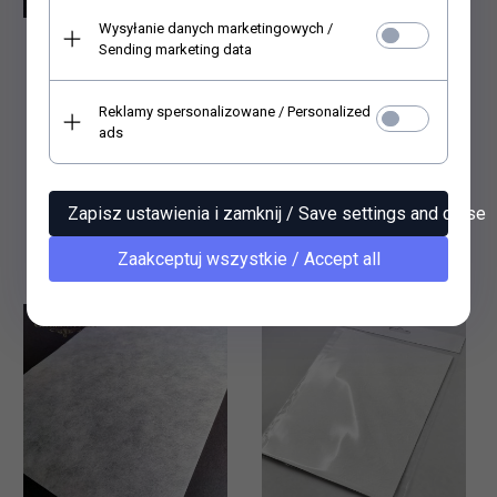
Wysyłanie danych marketingowych /
Sending marketing data
.Papier ryżowy (HS code
.Papier ryżowy (HS code
48021000) RC011 - A4
48021000) RC009 - A3
format, 30-35 GSM
format, 30-35 GSM - NON
Reklamy spersonalizowane / Personalized
FIBROUS
ads
148,
50
PLN*
10,
50
PLN*
* z podatkiem VAT
* z podatkiem VAT
Zawartość opakowania: 50
Zapisz ustawienia i zamknij / Save settings and close
szt.
Cena jednostkowa: 2.97 PLN
Zaakceptuj wszystkie / Accept all