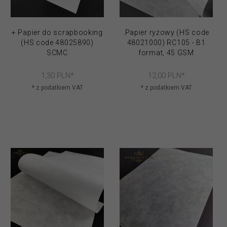
+ Papier do scrapbooking
.Papier ryżowy (HS code
(HS code 48025890)
48021000) RC105 - B1
SCMC
format, 45 GSM
1,
30
PLN*
12,
00
PLN*
* z podatkiem VAT
* z podatkiem VAT