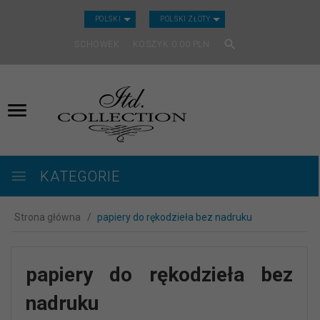
CURRENCY_H
POLSKI
POLSKI ZŁOTY
SCHOWEK
KOSZYK
0.00
PLN
KATEGORIE
Strona główna
papiery do rękodzieła bez nadruku
papiery do rękodzieła bez
nadruku