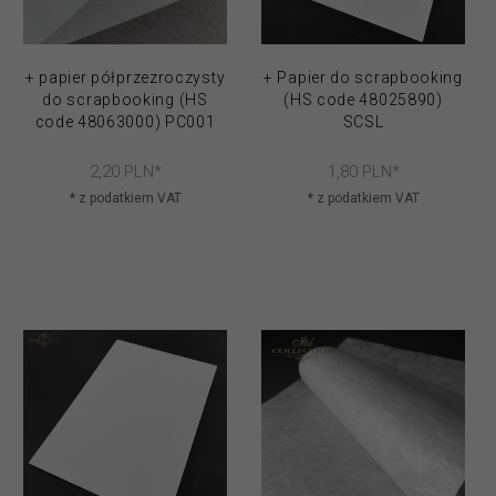
+ papier półprzezroczysty
+ Papier do scrapbooking
do scrapbooking (HS
(HS code 48025890)
code 48063000) PC001
SCSL
2,
20
PLN*
1,
80
PLN*
* z podatkiem VAT
* z podatkiem VAT