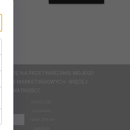
 ZGODĘ NA PRZETWARZANIE MOJEGO
ELACH MARKETINGOWYCH. WIĘCEJ
E PRYWATNOŚCI'.
ZAPISZ SIĘ -
dostaniesz
rabat 20% na
pierwsze