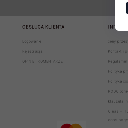
OBSŁUGA KLIENTA
INFORM
Logowanie
ceny przes
Rejestracja
Kontakt i p
OPINIE i KOMENTARZE
Regulamin
Polityka p
Polityka co
RODO ochr
klauzula i
O nas – ITD
decoupage