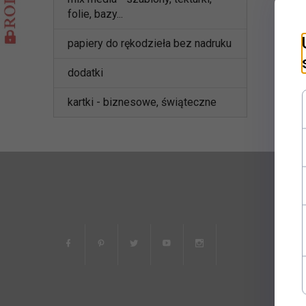
folie, bazy...
papiery do rękodzieła bez nadruku
dodatki
kartki - biznesowe, świąteczne