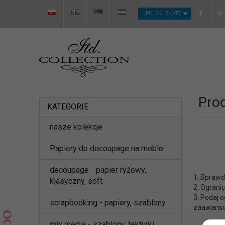
CURRENCY_H
POLSKI ZŁOTY
Pro
KATEGORIE
nasze kolekcje
Papiery do decoupage na meble
decoupage - papier ryżowy,
1. Sprawd
klasyczny, soft
2. Ograni
3. Podaj 
scrapbooking - papiery, szablony
zaawansow
mix media - szablony, tekturki,