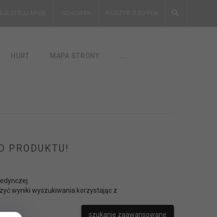
EJESTRUJ MNIE
SCHOWEK
KOSZYK
0.00
PLN
HURT
MAPA STRONY
...
O PRODUKTU!
jedynczej.
zyć wyniki wyszukiwania korzystając z
szukanie zaawansowane