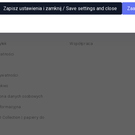
Zapisz ustawienia i zamknij / Save settings and close
Zaa
ACJE
DLA SKLEPÓW
yłek
Współpraca
łatności
rywatności
okies
ona danych osobowych
nformacyjna
 Collection | papiery do