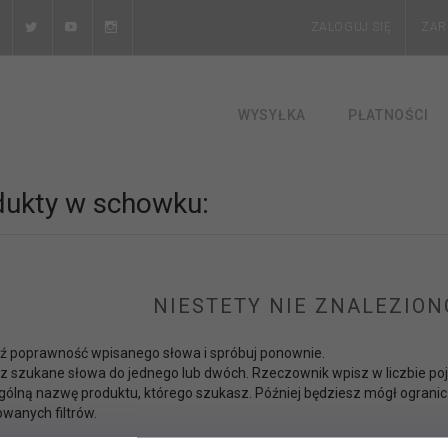
ZALOGUJ SIĘ
ZAR
WYSYŁKA
PŁATNOŚCI
dukty w schowku:
NIESTETY NIE ZNALEZION
ź poprawność wpisanego słowa i spróbuj ponownie.
cz szukane słowa do jednego lub dwóch. Rzeczownik wpisz w liczbie po
ogólną nazwę produktu, którego szukasz. Później będziesz mógł ogranic
anych filtrów.