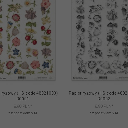
r ryżowy (HS code 48021000)
Papier ryżowy (HS code 480
R0001
R0003
8,
90
PLN*
8,
90
PLN*
* z podatkiem VAT
* z podatkiem VAT