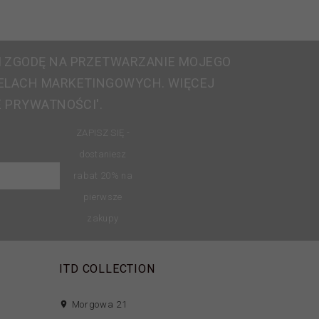
 ZGODĘ NA PRZETWARZANIE MOJEGO
ELACH MARKETINGOWYCH. WIĘCEJ
E PRYWATNOŚCI'.
ZAPISZ SIĘ -
dostaniesz
rabat 20% na
pierwsze
zakupy
ITD COLLECTION
Morgowa 21