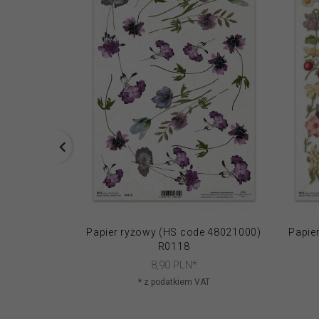
Papier ryżowy (HS code 48021000)
Papie
R0118
8,
90
PLN*
* z podatkiem VAT