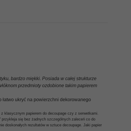
tyku, bardzo miękki. Posiada w całej strukturze
m włóknom przedmioty ozdobione takim papierem
o łatwo ukryć na powierzchni dekorowanego
iż z klasycznym papierem do decoupage czy z serwetkami.
'' przykleja się bez żadnych szczególnych zaleceń co do
anie doskonałych rezultatów w sztuce decoupage. Jaki papier