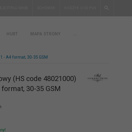
EJESTRUJ MNIE
SCHOWEK
KOSZYK
0.00
PLN
HURT
MAPA STRONY
...
1 - A4 format, 30-35 GSM
żowy (HS code 48021000)
 format, 30-35 GSM
*
ny!