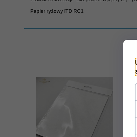
Papier ryżowy ITD RC1