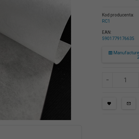
Kod producenta:
RC1
EAN:
5901779176635
Manufacturer 