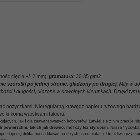
ność cięcia +/- 2 mm),
gramatura:
30-35 g/m2
tnie szorstki po jednej stronie, gładzony po drugiej.
Miły w do
rubości i długości, ułożone w dowolnych kierunkach. Dzięki ty
ciąć nożyczkami. Nieregularną krawędź papieru ryżowego bardz
yć kilkoma warstwami lakieru.
kujących, jak i dla zaawansowanych hobbystów! Łatwiej się z nim pracuje n
h powierzchni, takich jak drewno, mdf czy też styropian
.
Nasza ''ryżówka
leja i daje się delikatnie naddawać na obłych przedmiotach. Umożliwia uzysk
owy.