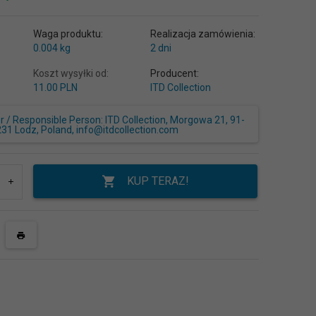
Waga produktu:
Realizacja zamówienia:
0.004
kg
2 dni
Koszt wysyłki od:
Producent:
11.00 PLN
ITD Collection
/ Responsible Person: ITD Collection, Morgowa 21, 91-
231 Lodz, Poland, info@itdcollection.com
KUP TERAZ!