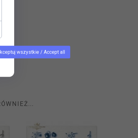
kceptuj wszystkie / Accept all
ÓWNIEŻ...