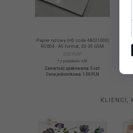
.Papier ryżowy (HS code 48021000)
.Papi
RC004 - A5 format, 30-35 GSM
RC0
5,
00
PLN*
* z podatkiem VAT
Zawartość opakowania: 5 szt.
Cena jednostkowa: 1.00 PLN
KLIENCI,