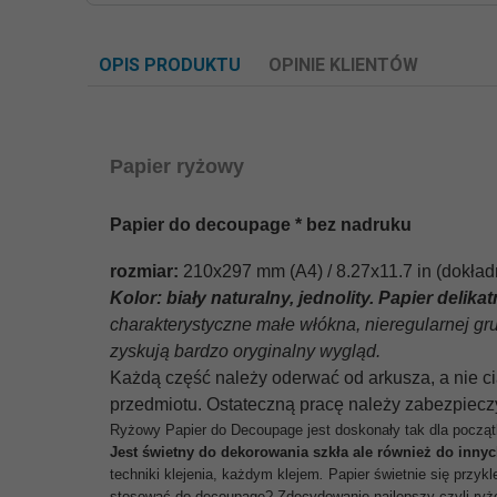
OPIS PRODUKTU
OPINIE KLIENTÓW
Papier ryżowy
Papier do decoupage * bez nadruku
rozmiar:
210x297 mm (A4) / 8.27x11.7 in (dokład
Kolor: biały naturalny, jednolity. Papier delika
charakterystyczne małe włókna, nieregularnej g
zyskują bardzo oryginalny wygląd.
Każdą część należy oderwać od arkusza, a nie 
przedmiotu. Ostateczną pracę należy zabezpiecz
Ryżowy Papier do Decoupage jest doskonały tak dla począt
Jest świetny do dekorowania szkła ale również do innyc
techniki klejenia, każdym klejem
.
Papier świetnie się przyk
stosować do decoupage? Zdecydowanie najlepszy czyli ryż