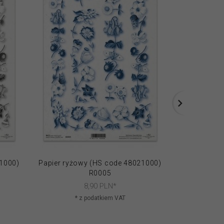
21000)
Papier ryżowy (HS code 48021000)
Papier ryżo
R0005
8,
90
PLN*
* z podatkiem VAT
* 