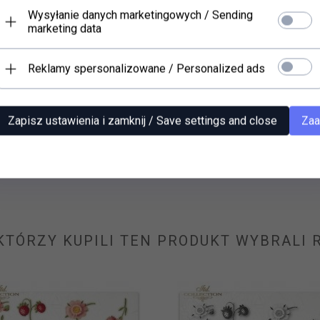
Wysyłanie danych marketingowych / Sending
marketing data
Reklamy spersonalizowane / Personalized ads
er ryżowy (HS code 48021000)
03 - A3 format, 30-35 GSM
Zapisz ustawienia i zamknij / Save settings and close
Zaa
10,
50
PLN*
* z podatkiem VAT
 KTÓRZY KUPILI TEN PRODUKT WYBRALI R