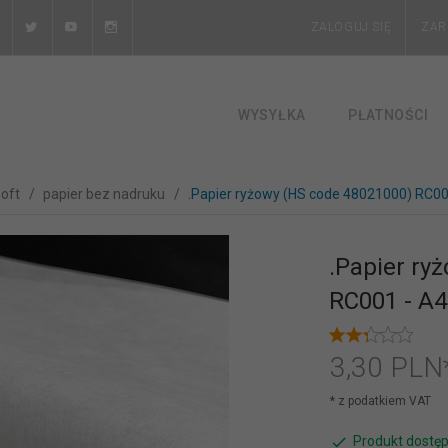
ZALOGUJ SIĘ
ZAR
WYSYŁKA
PŁATNOŚCI
soft
papier bez nadruku
.Papier ryżowy (HS code 48021000) RC00
.Papier ry
RC001 - A4
3,
30
PLN
* z podatkiem VAT
Produkt dostęp