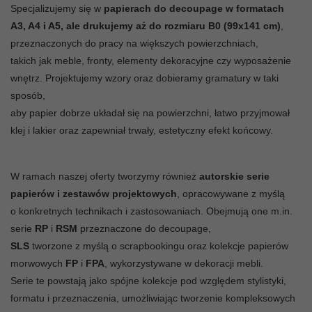
Specjalizujemy się w
papierach do decoupage w formatach
A3, A4 i A5, ale drukujemy aż do rozmiaru B0 (99x141 cm)
,
przeznaczonych do pracy na większych powierzchniach,
takich jak meble, fronty, elementy dekoracyjne czy wyposażenie
wnętrz. Projektujemy wzory oraz dobieramy gramatury w taki
sposób,
aby papier dobrze układał się na powierzchni, łatwo przyjmował
klej i lakier oraz zapewniał trwały, estetyczny efekt końcowy.
W ramach naszej oferty tworzymy również
autorskie serie
papierów i zestawów projektowych
, opracowywane z myślą
o konkretnych technikach i zastosowaniach. Obejmują one m.in.
serie
RP
i
RSM
przeznaczone do decoupage,
SLS
tworzone z myślą o scrapbookingu oraz kolekcje papierów
morwowych
FP
i
FPA
, wykorzystywane w dekoracji mebli.
Serie te powstają jako spójne kolekcje pod względem stylistyki,
formatu i przeznaczenia, umożliwiając tworzenie kompleksowych