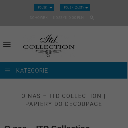
CURRENCY_H
POLSKI
POLSKI ZŁOTY
SCHOWEK
KOSZYK
0.00
PLN
KATEGORIE
O NAS – ITD COLLECTION |
PAPIERY DO DECOUPAGE