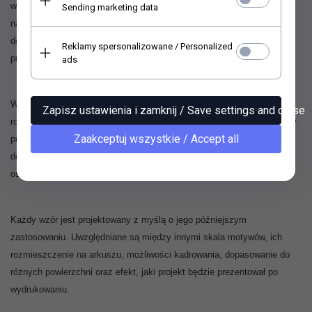
współudziale narzędzi generatywnych AI. Proces projektowy na
Sending marketing data
następnym etapie obejmuje ich selekcję, budowanie kompozycji,
dopracowanie kolorystyki, obróbkę graficzną, retusz oraz
Reklamy spersonalizowane / Personalized
przygotowanie wzorów do konkretnych formatów i technologii druku.
ads
W swojej pracy Sylwia korzysta z różnych narzędzi cyfrowych, w tym
Zapisz ustawienia i zamknij / Save settings and close
rozwiązań opartych na sztucznej inteligencji. AI wspiera wybrane etapy
Zaakceptuj wszystkie / Accept all
procesu twórczego, ale nie zastępuje autorskiej koncepcji kolekcji,
doświadczenia ani decyzji podejmowanych podczas opracowywania jej
ostatecznej formy.
Każdy wzór jest projektowany z myślą o jego późniejszym
zastosowaniu. Uwzględniane są między innymi skala motywów, ich
rozmieszczenie na arkuszu, możliwości kadrowania, dopasowanie do
różnych powierzchni oraz efekt, jaki projekt będzie prezentował po
wydrukowaniu.