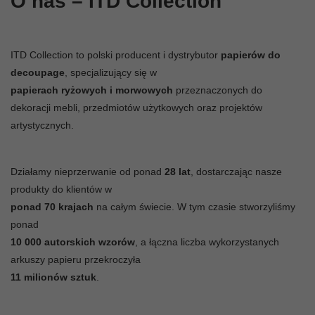
O nas – ITD Collection
ITD Collection to polski producent i dystrybutor
papierów do
decoupage
, specjalizujący się w
papierach ryżowych i morwowych
przeznaczonych do
dekoracji mebli, przedmiotów użytkowych oraz projektów
artystycznych.
Działamy nieprzerwanie od ponad
28 lat
, dostarczając nasze
produkty do klientów w
ponad 70 krajach
na całym świecie. W tym czasie stworzyliśmy
ponad
10 000 autorskich wzorów
, a łączna liczba wykorzystanych
arkuszy papieru przekroczyła
11 milionów sztuk
.