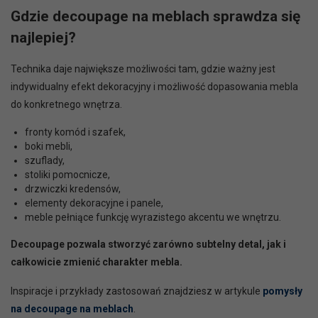
Gdzie decoupage na meblach sprawdza się
najlepiej?
Technika daje największe możliwości tam, gdzie ważny jest
indywidualny efekt dekoracyjny i możliwość dopasowania mebla
do konkretnego wnętrza.
fronty komód i szafek,
boki mebli,
szuflady,
stoliki pomocnicze,
drzwiczki kredensów,
elementy dekoracyjne i panele,
meble pełniące funkcję wyrazistego akcentu we wnętrzu.
Decoupage pozwala stworzyć zarówno subtelny detal, jak i
całkowicie zmienić charakter mebla.
Inspiracje i przykłady zastosowań znajdziesz w artykule
pomysły
na decoupage na meblach
.