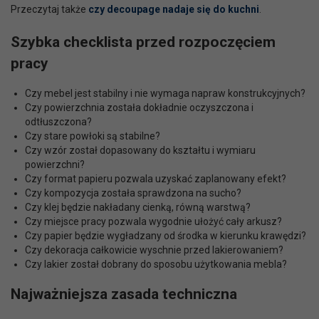
Przeczytaj także
czy decoupage nadaje się do kuchni
.
Szybka checklista przed rozpoczęciem
pracy
Czy mebel jest stabilny i nie wymaga napraw konstrukcyjnych?
Czy powierzchnia została dokładnie oczyszczona i
odtłuszczona?
Czy stare powłoki są stabilne?
Czy wzór został dopasowany do kształtu i wymiaru
powierzchni?
Czy format papieru pozwala uzyskać zaplanowany efekt?
Czy kompozycja została sprawdzona na sucho?
Czy klej będzie nakładany cienką, równą warstwą?
Czy miejsce pracy pozwala wygodnie ułożyć cały arkusz?
Czy papier będzie wygładzany od środka w kierunku krawędzi?
Czy dekoracja całkowicie wyschnie przed lakierowaniem?
Czy lakier został dobrany do sposobu użytkowania mebla?
Najważniejsza zasada techniczna