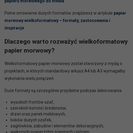
papieru morwowego do mebla
.
Pełne omówienie dużych formatów znajdziesz w artykule
papier
morwowy wielkoformatowy – formaty, zastosowania i
inspiracje
.
Dlaczego warto rozważyć wielkoformatowy
papier morwowy?
Wielkoformatowy papier morwowy został stworzony z myślą o
projektach, w których standardowy arkusz A4 lub A3 wymagałby
wykonania wielu połączeń.
Duże formaty są szczególnie przydatne podczas dekorowania:
wysokich frontów szaf,
szerokich komód i kredensów,
drzwi oraz paneli meblowych,
boków dużych szafek,
zagłówków, zabudów i elementów dekoracyjnych,
większych powierzchni ściennych i płócien.