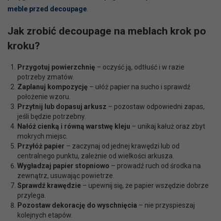
meble przed decoupage
.
Jak zrobić decoupage na meblach krok po
kroku?
Przygotuj powierzchnię
– oczyść ją, odtłuść i w razie
potrzeby zmatów.
Zaplanuj kompozycję
– ułóż papier na sucho i sprawdź
położenie wzoru.
Przytnij lub dopasuj arkusz
– pozostaw odpowiedni zapas,
jeśli będzie potrzebny.
Nałóż cienką i równą warstwę kleju
– unikaj kałuż oraz zbyt
mokrych miejsc.
Przyłóż papier
– zaczynaj od jednej krawędzi lub od
centralnego punktu, zależnie od wielkości arkusza.
Wygładzaj papier stopniowo
– prowadź ruch od środka na
zewnątrz, usuwając powietrze.
Sprawdź krawędzie
– upewnij się, że papier wszędzie dobrze
przylega.
Pozostaw dekorację do wyschnięcia
– nie przyspieszaj
kolejnych etapów.