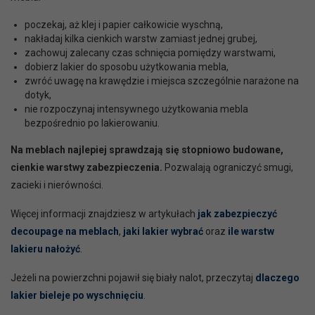
poczekaj, aż klej i papier całkowicie wyschną,
nakładaj kilka cienkich warstw zamiast jednej grubej,
zachowuj zalecany czas schnięcia pomiędzy warstwami,
dobierz lakier do sposobu użytkowania mebla,
zwróć uwagę na krawędzie i miejsca szczególnie narażone na
dotyk,
nie rozpoczynaj intensywnego użytkowania mebla
bezpośrednio po lakierowaniu.
Na meblach najlepiej sprawdzają się stopniowo budowane,
cienkie warstwy zabezpieczenia.
Pozwalają ograniczyć smugi,
zacieki i nierówności.
Więcej informacji znajdziesz w artykułach
jak zabezpieczyć
decoupage na meblach
,
jaki lakier wybrać
oraz
ile warstw
lakieru nałożyć
.
Jeżeli na powierzchni pojawił się biały nalot, przeczytaj
dlaczego
lakier bieleje po wyschnięciu
.