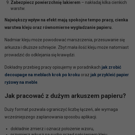
Zabezpiecz powierzchnię lakierem
– nakładaj kilka cienkich
warstw.
Największy wpływ na efekt mają spokojne tempo pracy, cienka
warstwa kleju oraz równomierne wygładzanie papieru.
Nadmiar kleju może powodować marszczenia, przesuwanie się
arkusza i dłuższe schnięcie. Zbyt mała ilość kleju może natomiast
prowadzić do odklejania się krawędzi.
Dokładny przebieg pracy opisujemy w poradnikach
jak zrobić
decoupage na meblach krok po kroku
oraz
jak przykleić papier
ryżowy na meble
.
Jak pracować z dużym arkuszem papieru?
Duży format pozwala ograniczyć liczbę łączeń, ale wymaga
wcześniejszego zaplanowania sposobu aplikacji.
dokładnie zmierz i oznacz położenie wzoru,
przymierz arkusz na sucho przed nałożeniem kleju,