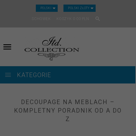
CURRENCY_H
POLSKI
POLSKI ZŁOTY
SCHOWEK
KOSZYK
0.00
PLN
KATEGORIE
DECOUPAGE NA MEBLACH –
KOMPLETNY PORADNIK OD A DO
Z