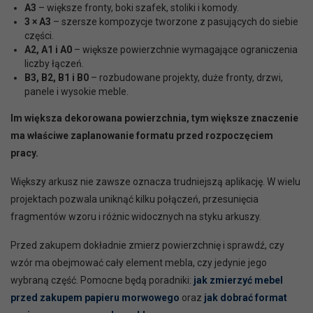
A3
– większe fronty, boki szafek, stoliki i komody.
3 × A3
– szersze kompozycje tworzone z pasujących do siebie
części.
A2, A1 i A0
– większe powierzchnie wymagające ograniczenia
liczby łączeń.
B3, B2, B1 i B0
– rozbudowane projekty, duże fronty, drzwi,
panele i wysokie meble.
Im większa dekorowana powierzchnia, tym większe znaczenie
ma właściwe zaplanowanie formatu przed rozpoczęciem
pracy.
Większy arkusz nie zawsze oznacza trudniejszą aplikację. W wielu
projektach pozwala uniknąć kilku połączeń, przesunięcia
fragmentów wzoru i różnic widocznych na styku arkuszy.
Przed zakupem dokładnie zmierz powierzchnię i sprawdź, czy
wzór ma obejmować cały element mebla, czy jedynie jego
wybraną część. Pomocne będą poradniki:
jak zmierzyć mebel
przed zakupem papieru morwowego
oraz
jak dobrać format