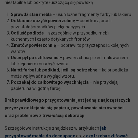
niestabilne lub pokryte łuszczącą się powłoką.
Sprawdź stan mebla
– usuń luźne fragmenty farby lub lakieru.
Dokładnie oczyść powierzchnię
– usuń kurz, brud i
pozostałości środków pielęgnacyjnych.
Odtłuść podłoże
– szczególnie w przypadku mebli
kuchennych i często dotykanych frontów.
Zmatów powierzchnię
– poprawi to przyczepność kolejnych
warstw.
Usuń pył po szlifowaniu
– powierzchnia przed malowaniem
lub klejeniem musi być czysta.
Nałóż farbę lub podkład, jeśli są potrzebne
– kolor podłoża
może wpływać na wygląd wzoru.
Poczekaj do całkowitego wyschnięcia
– nie przyklejaj
papieru na wilgotną farbę.
Brak prawidłowego przygotowania jest jedną z najczęstszych
przyczyn odklejania się papieru, powstawania nierówności
oraz problemów z trwałością dekoracji.
Szczegółowe instrukcje znajdziesz w artykułach
jak
przygotować meble do decoupage
oraz
czy trzeba szlifować