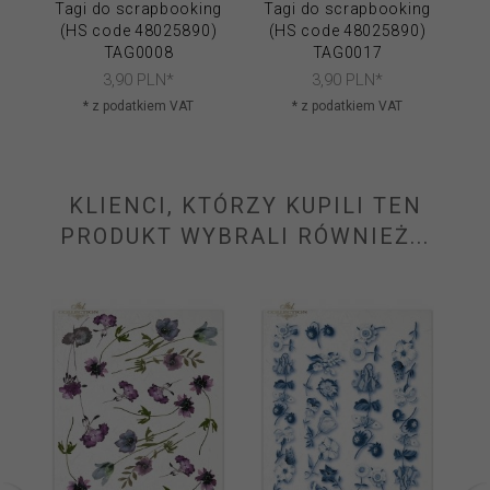
Tagi do scrapbooking
Tagi do scrapbooking
Ta
(HS code 48025890)
(HS code 48025890)
(
TAG0008
TAG0017
3,
90
PLN*
3,
90
PLN*
* z podatkiem VAT
* z podatkiem VAT
KLIENCI, KTÓRZY KUPILI TEN
PRODUKT WYBRALI RÓWNIEŻ...