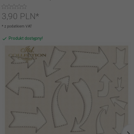
3,
90
PLN*
* z podatkiem VAT
Produkt dostępny!