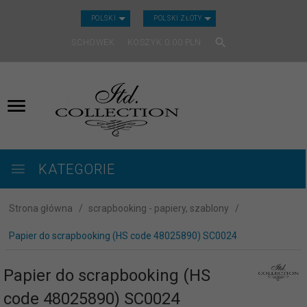
CURRENCY_H
POLSKI
POLSKI ZŁOTY
SCHOWEK
KOSZYK
0.00
PLN
KATEGORIE
Strona główna
scrapbooking - papiery, szablony
Papier do scrapbooking (HS code 48025890) SC0024
Papier do scrapbooking (HS
code 48025890) SC0024