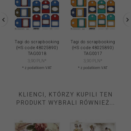
Tagi do scrapbooking
Tagi do scrapbooking
Ta
(HS code 48025890)
(HS code 48025890)
(
TAG0018
TAG0017
3,
90
PLN*
3,
90
PLN*
* z podatkiem VAT
* z podatkiem VAT
KLIENCI, KTÓRZY KUPILI TEN
PRODUKT WYBRALI RÓWNIEŻ...