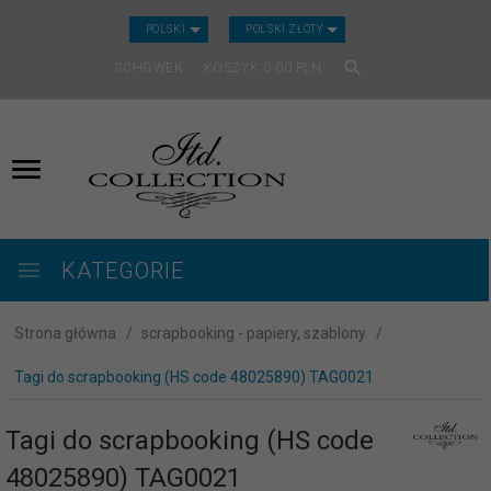
CURRENCY_H
POLSKI
POLSKI ZŁOTY
SCHOWEK
KOSZYK
0.00
PLN
KATEGORIE
Strona główna
scrapbooking - papiery, szablony
Tagi do scrapbooking (HS code 48025890) TAG0021
Tagi do scrapbooking (HS code
48025890) TAG0021