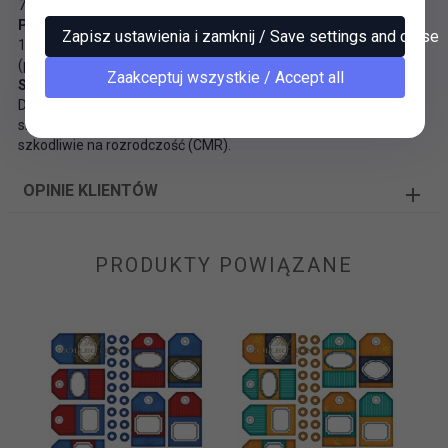
7. Nie zawiera metali ciężkich
Pozyskiwanie i recykling
Zapisz ustawienia i zamknij / Save settings and close
100% włókna wtórne, certyfikat Recyklingu FSC® i PCF
(produkowany bez chloru).
Zaakceptuj wszystkie / Accept all
Substancje chemiczne
Do produkcji wykorzystano surowce, w których brak substancji
sklasyfikowanych jako rakotwórcze, mutagenne lub działające
szkodliwie na rozrodczość (CMR).
OPINIE KLIENTÓW
PRODUKTY POWIĄZANE